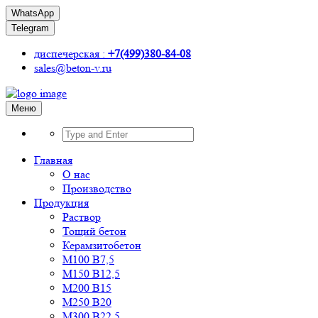
WhatsApp
Telegram
диспечерская :
+7(499)380-84-08
sales@beton-v.ru
Меню
Главная
О нас
Производство
Продукция
Раствор
Тощий бетон
Керамзитобетон
М100 В7,5
М150 В12,5
М200 В15
М250 В20
М300 В22,5