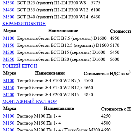
М350
БСТ В25 (гранит) П1-П4 F300 W8
5775
М450
БСТ В35 (гранит) П1-П4 F300 W12
6100
М500
БСТ В40 (гранит) П1-П4 F300 W14
6450
КЕРАМЗИТОБЕТОН
Марка
Наименование
Стоимость
М100
Керамзитобетон БСЛ В7,5 (керамзит) D1600
4950
М150
Керамзитобетон БСЛ В12,5 (керамзит) D1600
5170
М200
Керамзитобетон БСЛ В15 (керамзит) D1600
5450
М250
Керамзитобетон БСЛ В20 (керамзит) D1600
5600
ТОЩИЙ БЕТОН
3
Марка
Наименование
Стоимость с НДС за м
М100
Тощий бетон Ж4 F100 W2 В7,5
4500
М150
Тощий бетон Ж4 F150 W2 В12,5
4660
М200
Тощий бетон Ж4 F200 W2 В15
4850
МОНТАЖНЫЙ РАСТВОР
Марка
Наименование
Стоимость с Н
М100
Раствор М100 Пк 1- 4
4250
М150
Раствор М150 Пк 1- 4
4500
М200
Раствор М200 Пк 1- 4 / Пескобетон М200
4650