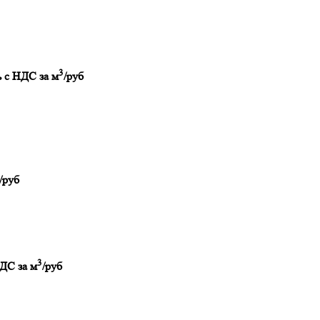
3
 с НДС за м
/руб
/руб
3
ДС за м
/руб