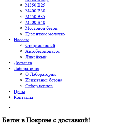
М350 В25
М400 В30
М450 В35
М500 В40
Мостовой бетон
Цементное молочко
Насосы
Стационарный
Автобетононасос
Линейный
Доставка
Лаборатория
О Лаборатории
Испытание бетона
Отбор кернов
Цены
Контакты
Бетон в Покрове с доставкой!