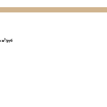
3
а м
/руб