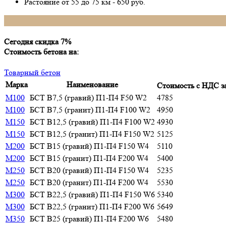
Растояние от 55 до 75 км - 650 руб.
Сегодня скидка
7%
Стоимость бетона на:
Товарный бетон
Марка
Наименование
Стоимость с НДС з
М100
БСТ В7,5 (гравий) П1-П4 F50 W2
4785
М100
БСТ В7,5 (гранит) П1-П4 F100 W2
4950
М150
БСТ В12,5 (гравий) П1-П4 F100 W2
4930
М150
БСТ В12,5 (гранит) П1-П4 F150 W2
5125
М200
БСТ В15 (гравий) П1-П4 F150 W4
5110
М200
БСТ В15 (гранит) П1-П4 F200 W4
5400
М250
БСТ В20 (гравий) П1-П4 F150 W4
5235
М250
БСТ В20 (гранит) П1-П4 F200 W4
5530
М300
БСТ В22,5 (гравий) П1-П4 F150 W6
5340
М300
БСТ В22,5 (гранит) П1-П4 F200 W6
5649
М350
БСТ В25 (гравий) П1-П4 F200 W6
5480