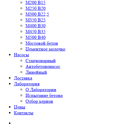
М200 В15
М250 В20
М300 В22,5
М350 В25
М400 В30
М450 В35
М500 В40
Мостовой бетон
Цементное молочко
Насосы
Стационарный
Автобетононасос
Линейный
Доставка
Лаборатория
О Лаборатории
Испытание бетона
Отбор кернов
Цены
Контакты