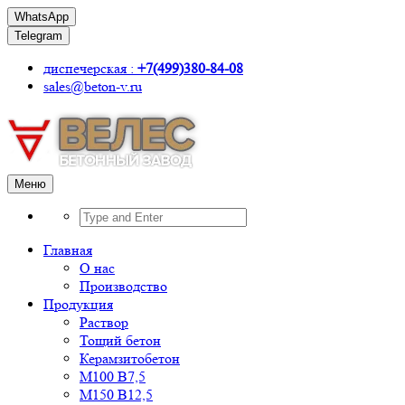
WhatsApp
Telegram
диспечерская :
+7(499)380-84-08
sales@beton-v.ru
Меню
Главная
О нас
Производство
Продукция
Раствор
Тощий бетон
Керамзитобетон
М100 В7,5
М150 В12,5