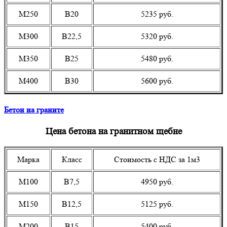
М250
В20
5235 руб.
М300
В22,5
5320 руб.
М350
В25
5480 руб.
М400
В30
5600 руб.
Бетон на граните
Цена бетона на гранитном щебне
Марка
Класс
Стоимость с НДС за 1м3
М100
В7,5
4950 руб.
М150
В12,5
5125 руб.
М200
В15
5400 руб.