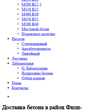
М300 В22,5
М350 В25
М400 В30
М450 В35
М500 В40
Мостовой бетон
Цементное молочко
Насосы
Стационарный
Автобетононасос
Линейный
Доставка
Лаборатория
О Лаборатории
Испытание бетона
Отбор кернов
Цены
Контакты
Доставка бетона в район Фили-