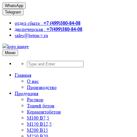
WhatsApp
Telegram
отдел сбыта :
+7 (499)380-84-08
диспечерская :
+7(499)380-84-08
sales@beton-v.ru
Меню
Главная
О нас
Производство
Продукция
Раствор
Тощий бетон
Керамзитобетон
М100 В7,5
М150 В12,5
М200 В15
М250 В20