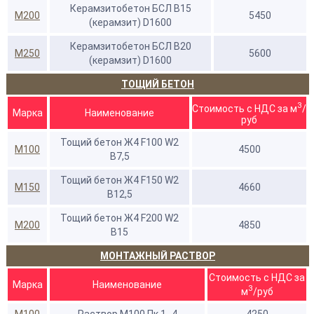
Керамзитобетон БСЛ В15
М200
5450
(керамзит) D1600
Керамзитобетон БСЛ В20
М250
5600
(керамзит) D1600
ТОЩИЙ БЕТОН
3
Стоимость с НДС за м
/
Марка
Наименование
руб
Тощий бетон Ж4 F100 W2
М100
4500
В7,5
Тощий бетон Ж4 F150 W2
М150
4660
В12,5
Тощий бетон Ж4 F200 W2
М200
4850
В15
МОНТАЖНЫЙ РАСТВОР
Стоимость с НДС за
Марка
Наименование
3
м
/руб