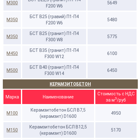
М300
5649
F200 W6
БСТ В25 (гравий) П1-П4
М350
5480
F200 W6
БСТ В25 (гранит) П1-П4
М350
5775
F300 W8
БСТ В35 (гранит) П1-П4
М450
6100
F300 W12
БСТ В40 (гранит) П1-П4
М500
6450
F300 W14
КЕРАМЗИТОБЕТОН
Стоимость с НДС
Марка
Наименование
3
за м
/руб
Керамзитобетон БСЛ В7,5
М100
4950
(керамзит) D1600
Керамзитобетон БСЛ В12,5
М150
5170
(керамзит) D1600