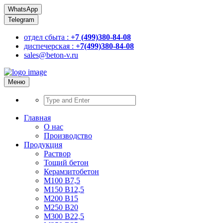
WhatsApp
Telegram
отдел сбыта :
+7 (499)380-84-08
диспечерская :
+7(499)380-84-08
sales@beton-v.ru
Меню
Главная
О нас
Производство
Продукция
Раствор
Тощий бетон
Керамзитобетон
М100 В7,5
М150 В12,5
М200 В15
М250 В20
М300 В22,5