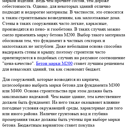
маркой изделий. Ведь чем прочнее состав, тем дороже
себестоимость. Однако, для некоторых зданий отлично
подходят и недорогие материалы. В частности, это относится
к таким строительным возведениям, как малоэтажные дома.
Стены в таких сооружениях часто легкие, каркасные,
производятся из пено- и газобетона. В таких случаях можно
смело применять марку бетона М200. Выбор такого материала
обоснован тем, что фундамент в частных секторах и
малоэтажках не заглублен. Даже небольшая основа способна
выдержать стены и крышу, поэтому строители часто
ориентируются в подобных случаях на разумное соотношение
"цена-качество".
Бетон марки М200
станет лучшим решением
для невысоких зданий, так как сэкономит бюджет.
Для сооружений, которые возводятся из кирпича,
целесообразно выбрать марки бетона для фундамента М300
или М400. Основа строительства при этом должна быть
максимально надежной. Чем выше здание, тем качественнее
должен быть фундамент. На него также оказывают влияние
погодные условия окружающей среды, характерные для того
или иного района. Наличие грунтовых вод и глубина
промерзания также должны быть учтены при выборе марки
бетона. Бюджетным вариантом станет покупка