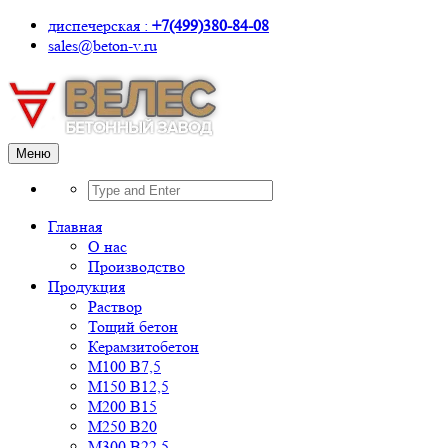
диспечерская :
+7(499)380-84-08
sales@beton-v.ru
Меню
Главная
О нас
Производство
Продукция
Раствор
Тощий бетон
Керамзитобетон
М100 В7,5
М150 В12,5
М200 В15
М250 В20
М300 В22,5